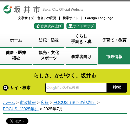
坂井市
Sakai City Official Website
文字サイズ・色合いの変更
携帯サイト
Foreign Language
音声読み上げ
サイトマップ
くらし
ホーム
防犯・防災
子育て・教育
手続き・税
健康・医療
観光・文化
事業者向け
市政情報
福祉
スポーツ
らしさ、かがやく。坂井市
サイト検索
ホーム
>
市政情報
>
広報
>
FOCUS（まちの話題）
>
FOCUS（2025年）
> 2025年7月