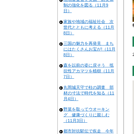
制の強化を図る（11月9
日）
家族や地域の福祉社会 次
世代とともに考える（11月
8日）
三国の魅力を再発見 まち
にはたくさんお宝が!（11月
8日）
森を以前の姿に戻そう 抵
抗性アカマツを植樹（11月
7日）
丸岡城天守で柱の調査 部
材の寸法で時代を知る（11
月4日）
野菜を取ってウオーキン
グ 健康づくりに親しむ
（11月3日）
都市対抗駅伝で疾走 今年