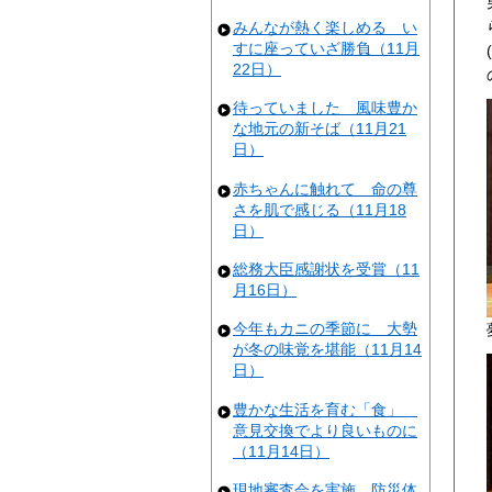
みんなが熱く楽しめる い
すに座っていざ勝負（11月
22日）
待っていました 風味豊か
な地元の新そば（11月21
日）
赤ちゃんに触れて 命の尊
さを肌で感じる（11月18
日）
総務大臣感謝状を受賞（11
月16日）
今年もカニの季節に 大勢
が冬の味覚を堪能（11月14
日）
豊かな生活を育む「食」
意見交換でより良いものに
（11月14日）
現地審査会を実施 防災体