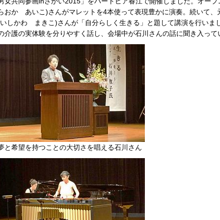
男女共同参画inさかい2015」をハートピア春江で開催しました。オー
らおか あいこ)さんがマレットを4本使って表現豊かに演奏。続いて、
(いしかわ まきこ)さんが「自分らしく生きる」と題して講演を行いま
の介護の実体験を分りやすく話し、会場中が石川さんの話に聞き入って
夢と希望を持つことの大切さを唱える石川さん