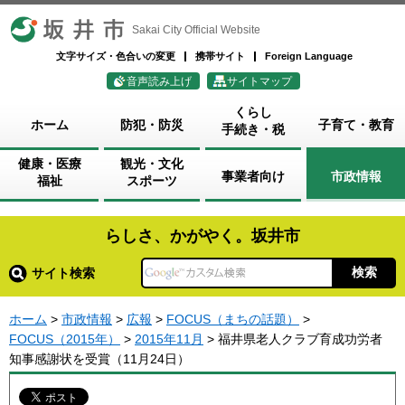
坂井市
Sakai City Official Website
文字サイズ・色合いの変更
携帯サイト
Foreign Language
音声読み上げ
サイトマップ
くらし
ホーム
防犯・防災
子育て・教育
手続き・税
健康・医療
観光・文化
事業者向け
市政情報
福祉
スポーツ
らしさ、かがやく。坂井市
サイト検索
ホーム
>
市政情報
>
広報
>
FOCUS（まちの話題）
>
FOCUS（2015年）
>
2015年11月
> 福井県老人クラブ育成功労者
知事感謝状を受賞（11月24日）