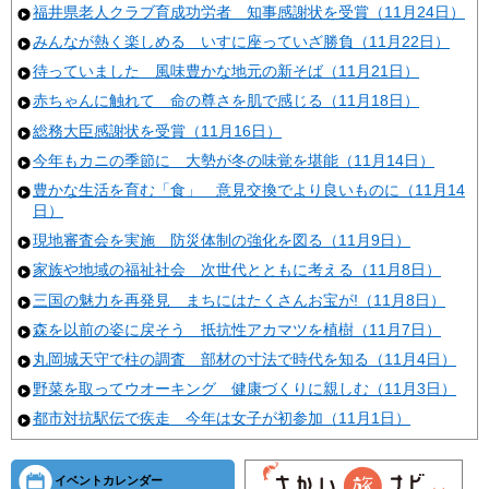
福井県老人クラブ育成功労者 知事感謝状を受賞（11月24日）
みんなが熱く楽しめる いすに座っていざ勝負（11月22日）
待っていました 風味豊かな地元の新そば（11月21日）
赤ちゃんに触れて 命の尊さを肌で感じる（11月18日）
総務大臣感謝状を受賞（11月16日）
今年もカニの季節に 大勢が冬の味覚を堪能（11月14日）
豊かな生活を育む「食」 意見交換でより良いものに（11月14
日）
現地審査会を実施 防災体制の強化を図る（11月9日）
家族や地域の福祉社会 次世代とともに考える（11月8日）
三国の魅力を再発見 まちにはたくさんお宝が!（11月8日）
森を以前の姿に戻そう 抵抗性アカマツを植樹（11月7日）
丸岡城天守で柱の調査 部材の寸法で時代を知る（11月4日）
野菜を取ってウオーキング 健康づくりに親しむ（11月3日）
都市対抗駅伝で疾走 今年は女子が初参加（11月1日）
イベントカレンダー