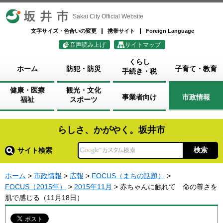
坂井市
Sakai City Official Website
文字サイズ・色合いの変更
携帯サイト
Foreign Language
音声読み上げ
サイトマップ
くらし
ホーム
防犯・防災
子育て・教育
手続き・税
健康・医療
観光・文化
事業者向け
市政情報
福祉
スポーツ
らしさ、かがやく。坂井市
サイト検索
ホーム
>
市政情報
>
広報
>
FOCUS（まちの話題）
>
FOCUS（2015年）
>
2015年11月
> 赤ちゃんに触れて 命の尊さを
肌で感じる（11月18日）