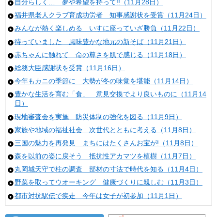
自分らしく… 夢や希望を持って!!（11月28日）
福井県老人クラブ育成功労者 知事感謝状を受賞（11月24日）
みんなが熱く楽しめる いすに座っていざ勝負（11月22日）
待っていました 風味豊かな地元の新そば（11月21日）
赤ちゃんに触れて 命の尊さを肌で感じる（11月18日）
総務大臣感謝状を受賞（11月16日）
今年もカニの季節に 大勢が冬の味覚を堪能（11月14日）
豊かな生活を育む「食」 意見交換でより良いものに（11月14
日）
現地審査会を実施 防災体制の強化を図る（11月9日）
家族や地域の福祉社会 次世代とともに考える（11月8日）
三国の魅力を再発見 まちにはたくさんお宝が!（11月8日）
森を以前の姿に戻そう 抵抗性アカマツを植樹（11月7日）
丸岡城天守で柱の調査 部材の寸法で時代を知る（11月4日）
野菜を取ってウオーキング 健康づくりに親しむ（11月3日）
都市対抗駅伝で疾走 今年は女子が初参加（11月1日）