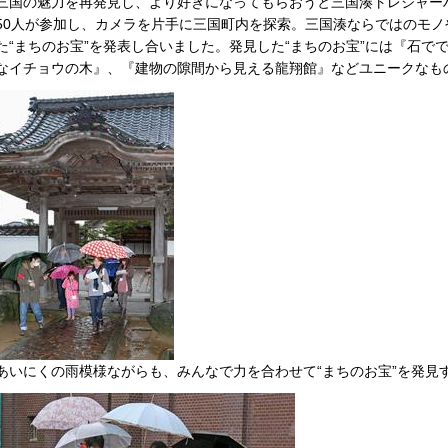
三国の魅力を再発見し、より好きになってもらおうと三国湊トレジャー
50人が参加し、カメラを片手に三国町内を探索。三国湊ならではのモ
た“まちのお宝”を発表し合いました。発見した“まちのお宝”には『石で
なイチョウの木』、『建物の隙間から見える龍翔館』などユニークなも
あいにくの雨模様ながらも、みんなで力を合わせて“まちのお宝”を発見