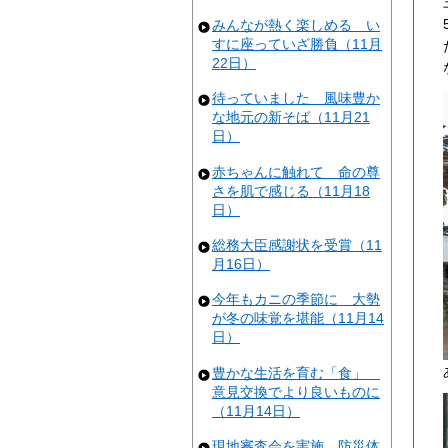
みんなが熱く楽しめる い
すに座っていざ勝負（11月
22日）
待っていました 風味豊か
な地元の新そば（11月21
日）
赤ちゃんに触れて 命の尊
さを肌で感じる（11月18
日）
総務大臣感謝状を受賞（11
月16日）
今年もカニの季節に 大勢
が冬の味覚を堪能（11月14
日）
豊かな生活を育む「食」
意見交換でより良いものに
（11月14日）
現地審査会を実施 防災体