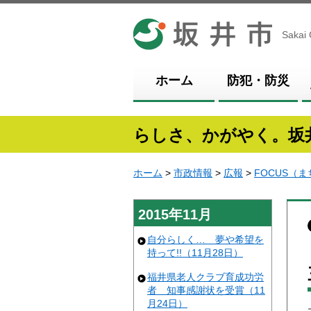
坂井市
Sakai 
ホーム
防犯・防災
らしさ、かがやく。坂
ホーム
>
市政情報
>
広報
>
FOCUS（
2015年11月
自分らしく… 夢や希望を
持って!!（11月28日）
福井県老人クラブ育成功労
者 知事感謝状を受賞（11
月24日）