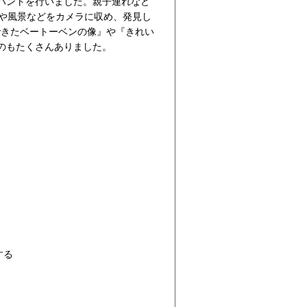
ハントを行いました。親子連れなど
ノや風景などをカメラに収め、発見し
できたベートーベンの像』や『きれい
のもたくさんありました。
する