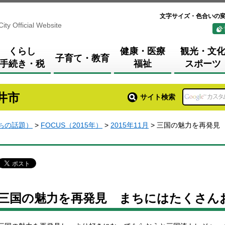
文字サイズ・色合いの
City Official Website
くらし
健康・医療
観光・文
子育て・教育
手続き・税
福祉
スポーツ
井市
サイト検索
まちの話題）
>
FOCUS（2015年）
>
2015年11月
> 三国の魅力を再発見
三国の魅力を再発見 まちにはたくさんお