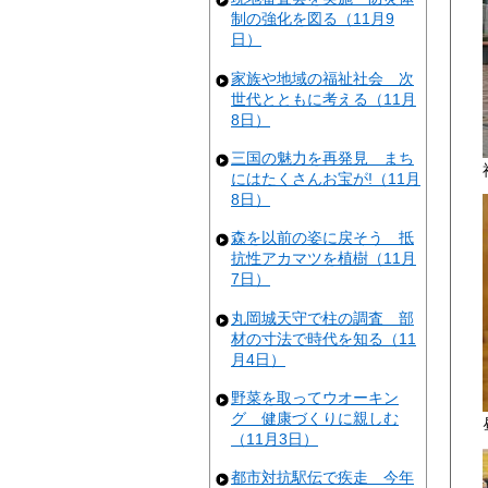
制の強化を図る（11月9
日）
家族や地域の福祉社会 次
世代とともに考える（11月
8日）
三国の魅力を再発見 まち
にはたくさんお宝が!（11月
8日）
森を以前の姿に戻そう 抵
抗性アカマツを植樹（11月
7日）
丸岡城天守で柱の調査 部
材の寸法で時代を知る（11
月4日）
野菜を取ってウオーキン
グ 健康づくりに親しむ
（11月3日）
都市対抗駅伝で疾走 今年