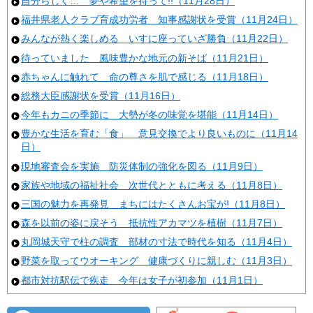
自分らしく… 夢や希望を持って!!（11月28日）
福井県老人クラブ育成功労者 知事感謝状を受賞（11月24日）
みんなが熱く楽しめる いすに座っていざ勝負（11月22日）
待っていました 風味豊かな地元の新そば（11月21日）
赤ちゃんに触れて 命の尊さを肌で感じる（11月18日）
総務大臣感謝状を受賞（11月16日）
今年もカニの季節に 大勢が冬の味覚を堪能（11月14日）
豊かな生活を育む「食」 意見交換でより良いものに（11月14
日）
現地審査会を実施 防災体制の強化を図る（11月9日）
家族や地域の福祉社会 次世代とともに考える（11月8日）
三国の魅力を再発見 まちにはたくさんお宝が!（11月8日）
森を以前の姿に戻そう 抵抗性アカマツを植樹（11月7日）
丸岡城天守で柱の調査 部材の寸法で時代を知る（11月4日）
野菜を取ってウオーキング 健康づくりに親しむ（11月3日）
都市対抗駅伝で疾走 今年は女子が初参加（11月1日）