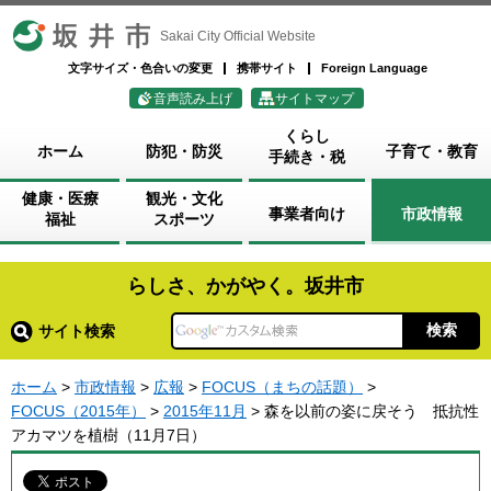
坂井市
Sakai City Official Website
文字サイズ・色合いの変更
携帯サイト
Foreign Language
音声読み上げ
サイトマップ
くらし
ホーム
防犯・防災
子育て・教育
手続き・税
健康・医療
観光・文化
事業者向け
市政情報
福祉
スポーツ
らしさ、かがやく。坂井市
サイト検索
ホーム
>
市政情報
>
広報
>
FOCUS（まちの話題）
>
FOCUS（2015年）
>
2015年11月
> 森を以前の姿に戻そう 抵抗性
アカマツを植樹（11月7日）