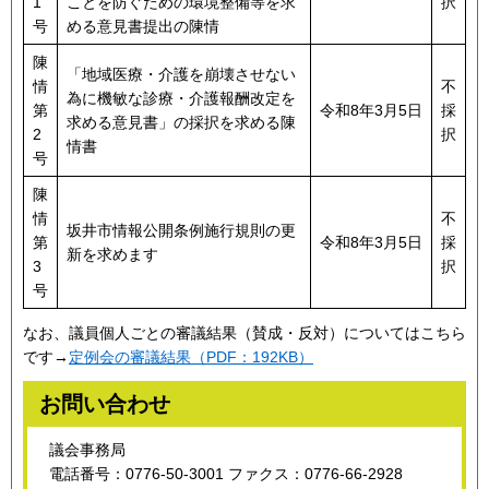
1
ことを防ぐための環境整備等を求
択
号
める意見書提出の陳情
陳
「地域医療・介護を崩壊させない
情
不
為に機敏な診療・介護報酬改定を
第
令和8年3月5日
採
求める意見書」の採択を求める陳
2
択
情書
号
陳
情
不
坂井市情報公開条例施行規則の更
第
令和8年3月5日
採
新を求めます
3
択
号
なお、議員個人ごとの審議結果（賛成・反対）についてはこちら
です→
定例会の審議結果（PDF：192KB）
お問い合わせ
議会事務局
電話番号：0776-50-3001 ファクス：0776-66-2928