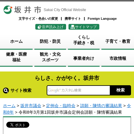
坂井市
Sakai City Official Website
文字サイズ・色合いの変更
携帯サイト
Foreign Language
音声読み上げ
サイトマップ
くらし
ホーム
防犯・防災
子育て・教育
手続き・税
健康・医療
観光・文化
事業者向け
市政情報
福祉
スポーツ
らしさ、かがやく。坂井市
サイト検索
ホーム
>
坂井市議会
>
定例会・臨時会
>
請願・陳情の審議結果
>
令
和8年
> 令和8年3月第1回坂井市議会定例会請願・陳情審議結果