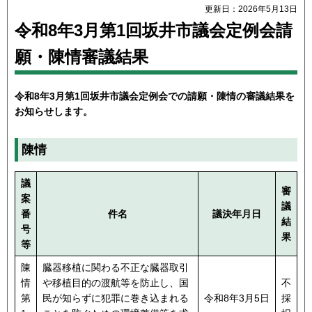
更新日：2026年5月13日
令和8年3月第1回坂井市議会定例会請
願・陳情審議結果
令和8年3月第1回坂井市議会定例会での請願・陳情の審議結果を
お知らせします。
陳情
議
審
案
議
番
件名
議決年月日
結
号
果
等
陳
臓器移植に関わる不正な臓器取引
情
や移植目的の渡航等を防止し、国
不
第
民が知らずに犯罪に巻き込まれる
令和8年3月5日
採