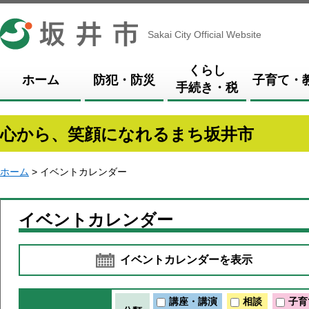
坂井市
Sakai City Official Website
くらし
ホーム
防犯・防災
子育て・
手続き・税
心から、笑顔になれるまち坂井市
ホーム
> イベントカレンダー
イベントカレンダー
イベントカレンダーを表示
講座・講演
相談
子育