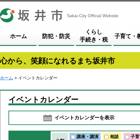
坂井市
Sakai City Official Website
くらし
ホーム
防犯・防災
子育て・
手続き・税
心から、笑顔になれるまち坂井市
ホーム
> イベントカレンダー
イベントカレンダー
イベントカレンダーを表示
講座・講演
相談
子育