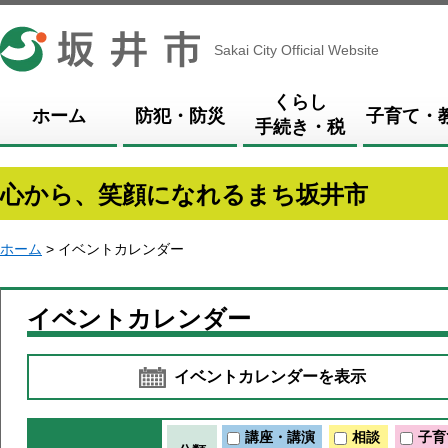
坂井市
Sakai City Official Website
くらし
ホーム
防犯・防災
子育て・
手続き・税
心から、笑顔になれるまち坂井市
ホーム
> イベントカレンダー
イベントカレンダー
イベントカレンダーを表示
講座・講演
相談
子育