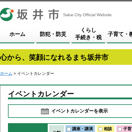
坂井市
Sakai City Official Website
くらし
ホーム
防犯・防災
子育て・
手続き・税
心から、笑顔になれるまち坂井市
ホーム
> イベントカレンダー
イベントカレンダー
イベントカレンダーを表示
講座・講演
相談
子育