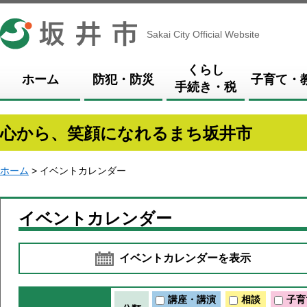
坂井市
Sakai City Official Website
くらし
ホーム
防犯・防災
子育て・
手続き・税
心から、笑顔になれるまち坂井市
ホーム
> イベントカレンダー
イベントカレンダー
イベントカレンダーを表示
講座・講演
相談
子育