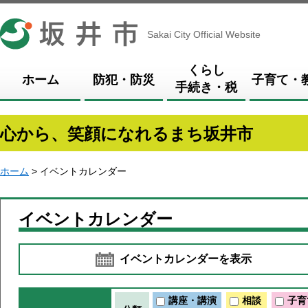
坂井市
Sakai City Official Website
くらし
ホーム
防犯・防災
子育て・
手続き・税
心から、笑顔になれるまち坂井市
ホーム
> イベントカレンダー
イベントカレンダー
イベントカレンダーを表示
講座・講演
相談
子育