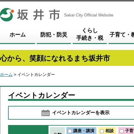
坂井市
Sakai City Official Website
くらし
ホーム
防犯・防災
子育て・
手続き・税
心から、笑顔になれるまち坂井市
ホーム
> イベントカレンダー
イベントカレンダー
イベントカレンダーを表示
講座・講演
相談
子育