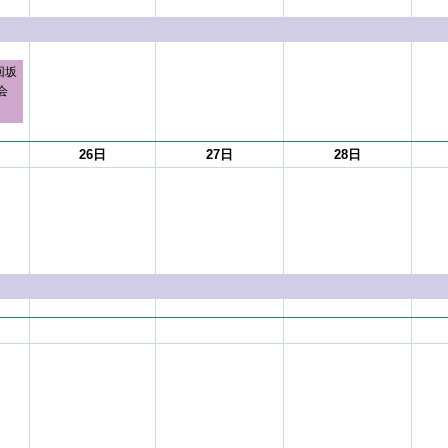
回坂
会
26日
27日
28日