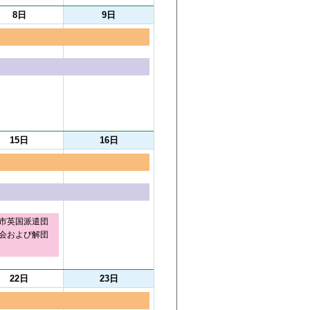
8日
9日
15日
16日
市英国派遣団
会および解団
22日
23日