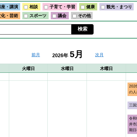
講座・講演
相談
子育て・学習
健康
観光・まつり
文化・芸術
スポーツ
議会
その他
5月
前月
次月
2026年
火曜日
水曜日
木曜日
20
の人
三国
令和
井市
期日