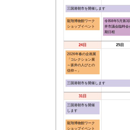
三国港朝市を開催します
龍翔博物館ワーク
令和8年5月第3
ショップイベント
井市議会臨時会
期日程
24日
25日
2026年春の企画展
「コレクション展
～坂井の人びとの
信仰～」
三国港朝市を開催します
31日
三国港朝市を開催
します
龍翔博物館ワーク
ショップイベント