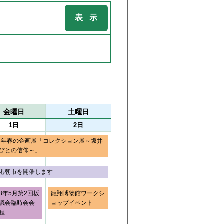
金曜日
土曜日
1日
2日
26年春の企画展「コレクション展～坂井
びとの信仰～」
港朝市を開催します
8年5月第2回坂
龍翔博物館ワークシ
議会臨時会会
ョップイベント
程